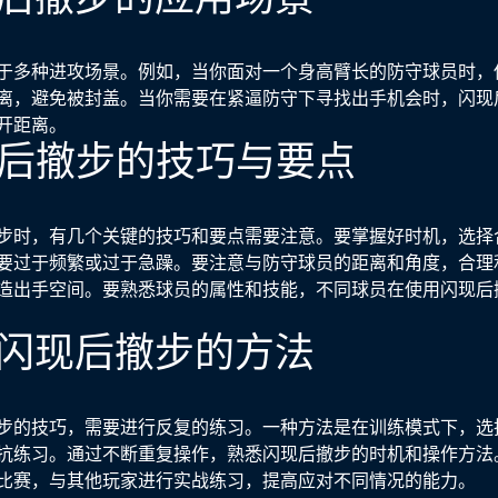
于多种进攻场景。例如，当你面对一个身高臂长的防守球员时，
离，避免被封盖。当你需要在紧逼防守下寻找出手机会时，闪现
开距离。
闪现后撤步的技巧与要点
步时，有几个关键的技巧和要点需要注意。要掌握好时机，选择
要过于频繁或过于急躁。要注意与防守球员的距离和角度，合理
造出手空间。要熟悉球员的属性和技能，不同球员在使用闪现后
练习闪现后撤步的方法
步的技巧，需要进行反复的练习。一种方法是在训练模式下，选
抗练习。通过不断重复操作，熟悉闪现后撤步的时机和操作方法
比赛，与其他玩家进行实战练习，提高应对不同情况的能力。