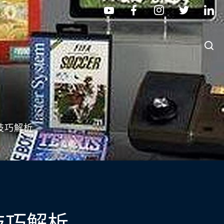
致技巧解析
技巧解析