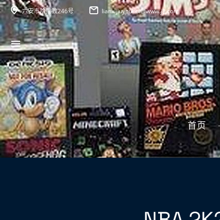
六安市哈熊教246号
lianxijiuyouhui@www.j9.com
首页
NBA 