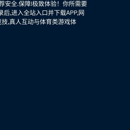
推荐安全.保障!极致体验！你所需要
录后,进入全站入口并下载APP,网
竞技,真人互动与体育类游戏体