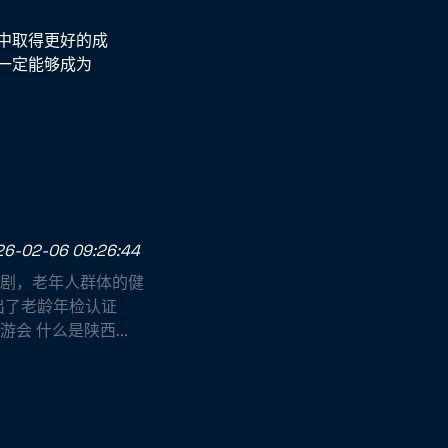
中取得更好的成
一定能够成为
26-02-06 09:26:44
加剧，老年人群体的健
出了老龄年检认证
会 什么是陕西...