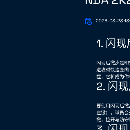
2026-03-23 13
1. 
闪现后撤步是N
进攻时快速变向
握，它将成为你
2. 
要使用闪现后撤
左键），球员会
撤，拉开与防守
3. 