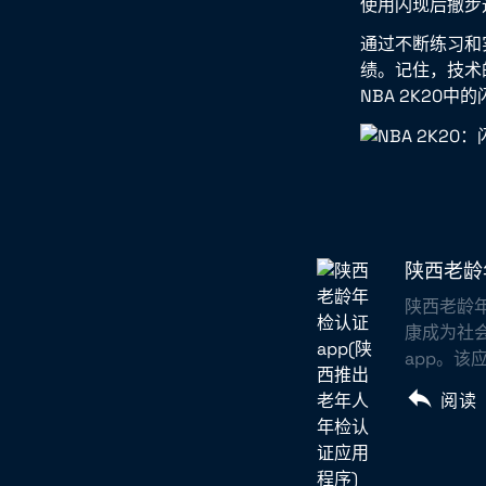
使用闪现后撤步
通过不断练习和
绩。记住，技术
NBA 2K20
陕西老龄
陕西老龄
康成为社
app。该
阅读