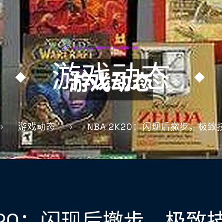
游戏动态
游戏动态
NBA 2K20：闪现后撤步，极
2K20：闪现后撤步，极致