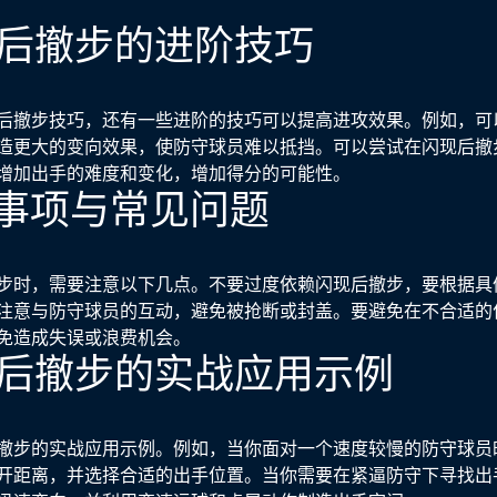
闪现后撤步的进阶技巧
后撤步技巧，还有一些进阶的技巧可以提高进攻效果。例如，可
造更大的变向效果，使防守球员难以抵挡。可以尝试在闪现后撤
增加出手的难度和变化，增加得分的可能性。
注意事项与常见问题
步时，需要注意以下几点。不要过度依赖闪现后撤步，要根据具
注意与防守球员的互动，避免被抢断或封盖。要避免在不合适的
免造成失误或浪费机会。
闪现后撤步的实战应用示例
撤步的实战应用示例。例如，当你面对一个速度较慢的防守球员
开距离，并选择合适的出手位置。当你需要在紧逼防守下寻找出