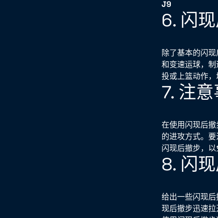
J9
6. 
除了基本的闪现
和变速运球，制
投或上篮动作，
7. 
在使用闪现后撤
的进攻方式。要
闪现后撤步，以
8. 
给出一些闪现后
现后撤步迅速拉