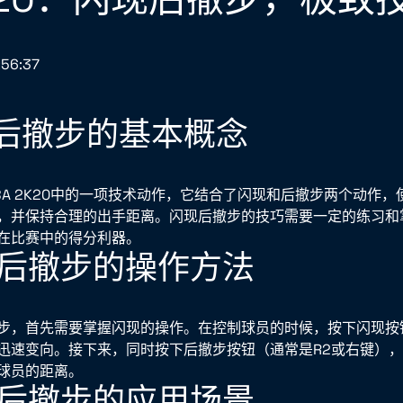
:56:37
闪现后撤步的基本概念
BA 2K20中的一项技术动作，它结合了闪现和后撤步两个动作
，并保持合理的出手距离。闪现后撤步的技巧需要一定的练习和
在比赛中的得分利器。
闪现后撤步的操作方法
步，首先需要掌握闪现的操作。在控制球员的时候，按下闪现按
迅速变向。接下来，同时按下后撤步按钮（通常是R2或右键）
球员的距离。
闪现后撤步的应用场景