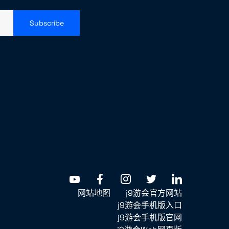
Subscribe
网站地图
j9游会官方网站
j9游会手机版入口
j9游会手机版官网