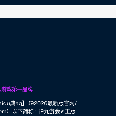
l
idu典ag】J92026最新版官网/
i.com）以下简称：j9九游会✔正版