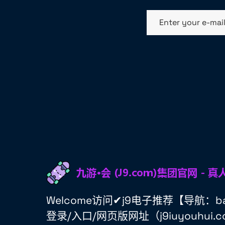
Enter your e-mai
Welcome访问✔j9电子推荐【导航：ba
登录/入口/网页版网址（j9iuyouhu