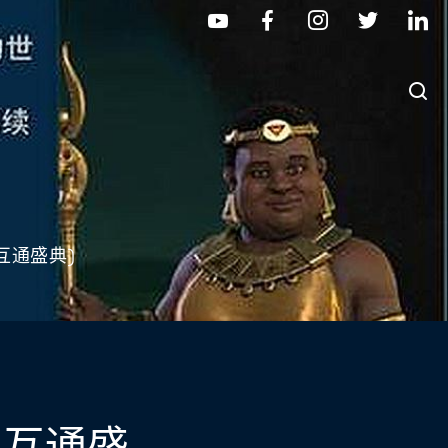
互通盛典)
年互通盛