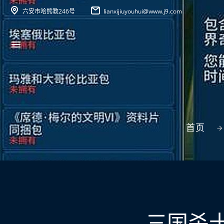
六安市哈熊教246号
lianxijiuyouhui@www.j9.com
首页
三国杀十