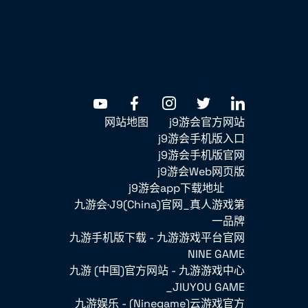
网站地图
j9游会官方网站
j9游会手机版入口
j9游会手机版官网
j9游会Web网页版
j9游会app下载地址
九游会·J9(China)官网_真人游戏第
一品牌
九游手机版下载 - 九游游戏平台官网
NINE GAME
九游 (中国)官方网站 - 九游游戏中心
_JIUYOU GAME
九游娱乐 - (Ninegame)云游戏官方