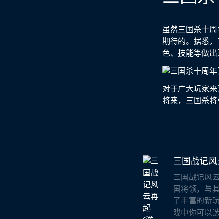
虽然三国杀十周
期待的。据悉，
色、技能等做出
对于广大玩家来
将来，三国杀将
三国战记风
三国战记风
国将领，与
了丰富的新
戏中你可以选