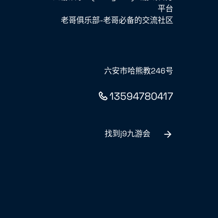
平台
老哥俱乐部-老哥必备的交流社区
六安市哈熊教246号
13594780417
找到j9九游会