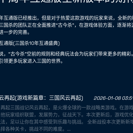
年互通版已经推出，但是对于热爱这款游戏的玩家来说，全新的
三国杀的团队正在全面推进“古今杀”，在游戏体验方面，逐渐将
进一步的完善。
说，“古今杀”空前的规则和经典玩法会为玩家们带来更多的精彩
引领更多玩家进入三国的世界。
云再起(游戏新篇章：三国风云再起)
2026-01-08 03:51
云再起三国战记风云再起，是火爆全球的一款战略类游戏。在游
其他玩家组织联盟，发展势力，征战天下。本次更新后，游戏优
玩法，足以让你在其中感受到乐趣与挑战。 全新战役本次更新新
择各种关卡，挑战不同的难度。...