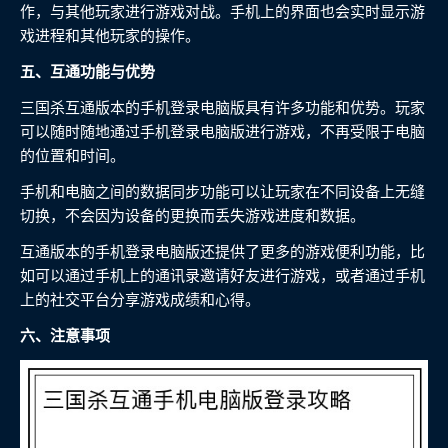
作，与其他玩家进行游戏对战。手机上的界面也会实时显示游
戏进程和其他玩家的操作。
五、互通功能与优势
三国杀互通版本的手机登录电脑版具有许多功能和优势。玩家
可以随时随地通过手机登录电脑版进行游戏，不再受限于电脑
的位置和时间。
手机和电脑之间的数据同步功能可以让玩家在不同设备上无缝
切换，不会因为设备的更换而丢失游戏进度和数据。
互通版本的手机登录电脑版还提供了更多的游戏便利功能，比
如可以通过手机上的通讯录邀请好友进行游戏，或者通过手机
上的社交平台分享游戏成绩和心得。
六、注意事项