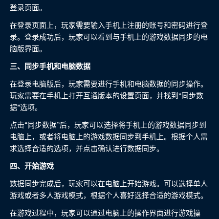
登录页面。
在登录页面上，玩家需要输入手机上注册的账号和密码进行登
录。登录成功后，玩家可以看到与手机上的游戏数据同步的电
脑版界面。
三、同步手机和电脑数据
在登录电脑版后，玩家需要进行手机和电脑数据的同步操作。
玩家需要在手机上打开互通版本的设置页面，并找到“同步数
据”选项。
点击“同步数据”后，玩家可以选择将手机上的游戏数据同步到
电脑上，或者将电脑上的游戏数据同步到手机上。根据个人需
求选择合适的选项，并点击确认进行数据同步。
四、开始游戏
数据同步完成后，玩家可以在电脑上开始游戏。可以选择单人
游戏或者多人游戏模式，根据个人喜好选择合适的游戏模式。
在游戏过程中，玩家可以通过电脑上的操作界面进行游戏操