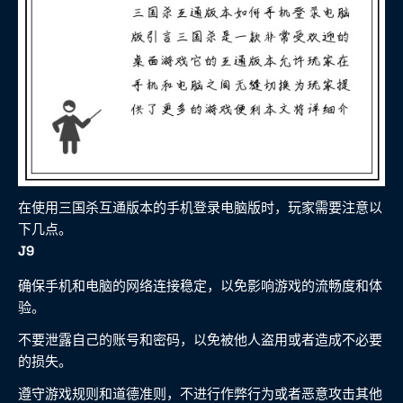
在使用三国杀互通版本的手机登录电脑版时，玩家需要注意以
下几点。
J9
确保手机和电脑的网络连接稳定，以免影响游戏的流畅度和体
验。
不要泄露自己的账号和密码，以免被他人盗用或者造成不必要
的损失。
遵守游戏规则和道德准则，不进行作弊行为或者恶意攻击其他