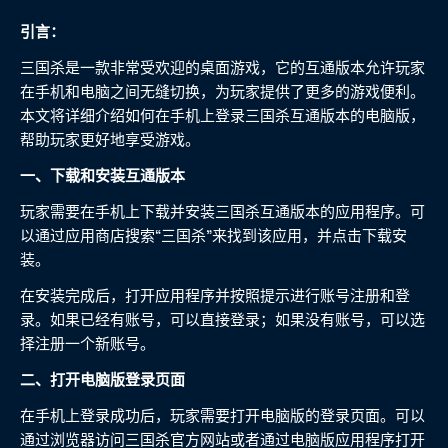
引言：
三国杀是一款非常受欢迎的桌面游戏，它的互通版本允许玩家
在手机和电脑之间无缝切换，为玩家提供了更多的游戏便利。
本文将详细介绍如何在手机上登录三国杀互通版本的电脑版，
帮助玩家更好地享受游戏。
一、下载和安装互通版本
玩家需要在手机上下载并安装三国杀互通版本的应用程序。可
以通过应用商店搜索“三国杀”来找到该应用，并点击下载安
装。
在安装完成后，打开应用程序并按照提示进行账号注册和登
录。如果已经有账号，可以直接登录；如果没有账号，可以选
择注册一个新账号。
二、打开电脑版登录页面
在手机上登录成功后，玩家需要打开电脑版的登录页面。可以
通过浏览器访问三国杀官方网站或者通过电脑版应用程序打开