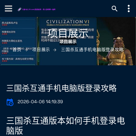
项目展示
首页
项目展示
三国杀互通手机电脑版登录攻略
三国杀互通手机电脑版登录攻略
2026-04-06 14:19:39
三国杀互通版本如何手机登录电
脑版