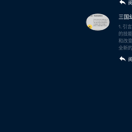
三国
1. 
的技
和改
全新的