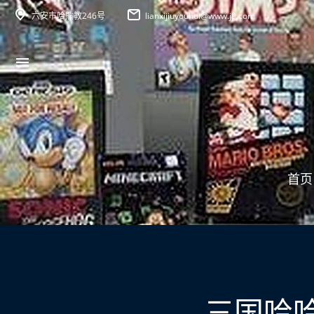
六安市哈熊教246号
lianxijiuyouhui@www.j9.com
首页
三国哈